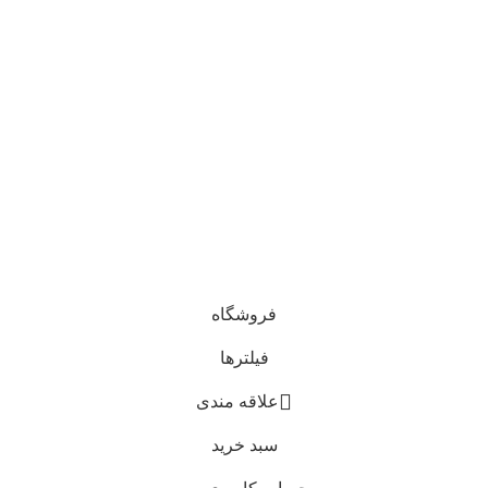
© تمام حقوق مادی و معنوی این وبسایت برای فروشگاه آنلاین
ایشکا محفوظ است. 1405 - 1400
خراسان رضوی، سبزوار
فروشگاه
فیلترها
0
علاقه مندی
سبد خرید