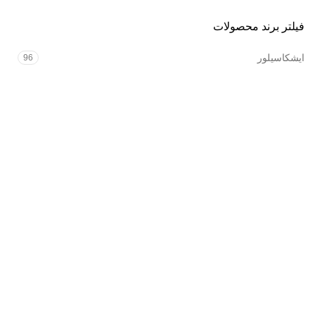
فیلتر برند محصولات
ایشکاسیلور
96
فروشگاه آنلاین زیورآلات طلا و نقره
درباره ایشکا
نظرات مشتریان
پرسش‌های شما
ایشکا؛
طراحی، ساخت و فروش آنلاین زیورآلات طلا و نقره