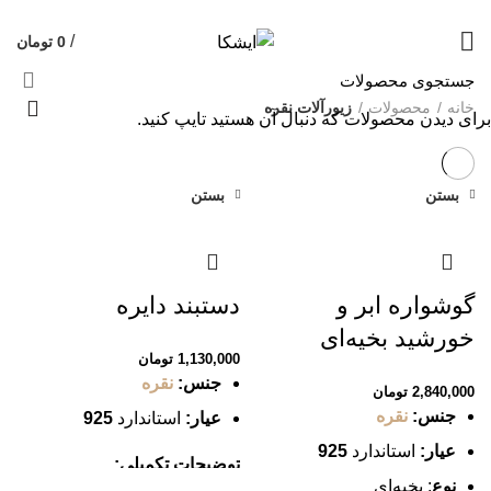
09120469325
قیمت روز هر گرم طلا: 18,611,264 تومان
/
0
تومان
خانه
محصولات
زیورآلات نقره
برای دیدن محصولات که دنبال آن هستید تایپ کنید.
بستن
بستن
گوشواره ابر و
دستبند دایره
خورشید بخیه‌ای
1,130,000
تومان
جنس:
نقره
2,840,000
تومان
جنس:
نقره
عیار:
استاندارد
925
عیار:
استاندارد
925
توضیحات تکمیلی:
نوع
: بخیه‌ای
قابل اجرا در ابعاد و سایز