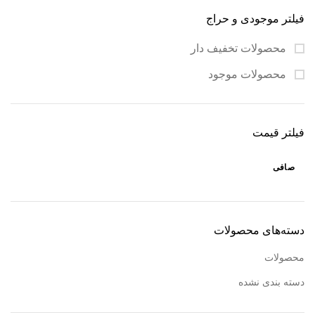
سرویس کامل
و یا
نیمست
فیلتر موجودی و حراج
(به شکل‌های مختلف
گوشواره، گردن‌آویز، دستبند،
محصولات تخفیف دار
پابند و…
محصولات موجود
مشاوره خرید:
09120469325
(واتساپ، تلگرام، ایتا)
فیلتر قیمت
صافی
دسته‌های محصولات
محصولات
دسته بندی نشده