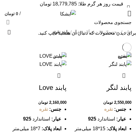
قیمت روز هر گرم طلا: 18,779,785 تومان
09120469325
/
0
تومان
خانه
محصولات
زیورآلات نقره
پابند نقره
برای دیدن محصولات که دنبال آن هستید تایپ کنید.
بستن
بستن
پابند لنگر
پابند Love
2,550,000
تومان
2,160,000
تومان
جنس:
نقره
جنس:
نقره
عیار:
استاندارد
925
عیار:
استاندارد
925
ابعاد پلاک:
15*18 میلی‌متر
ابعاد پلاک:
7*18 میلی‌متر