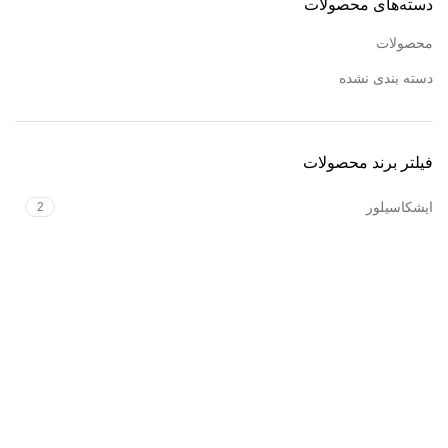
دسته‌های محصولات
مشاوره خرید:
مشاوره خرید:
محصولات
09120469325
(واتساپ،
09120469325
(واتساپ،
تلگرام، ایتا)
تلگرام، ایتا)
دسته بندی نشده
فیلتر برند محصولات
ایشکاسیلور
2
فروشگاه آنلاین زیورآلات طلا و نقره