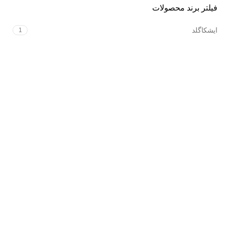
فیلتر برند محصولات
ایشکاگلد
1
فروشگاه آنلاین زیورآلات طلا و نقره
درباره ایشکا
نظرات مشتریان
پرسش‌های شما