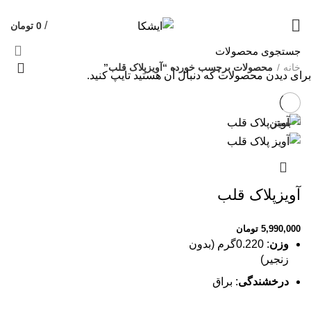
09120469325
قیمت روز هر گرم طلا: 18,761,317 تومان
/
0
تومان
خانه
محصولات برچسب خورده “آویزپلاک قلب”
برای دیدن محصولات که دنبال آن هستید تایپ کنید.
بستن
آویزپلاک قلب
5,990,000
تومان
وزن
: 0.220گرم (بدون
زنجیر)
درخشندگی
: براق
قابل اجرا در ابعاد و وزن