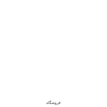
© تمام حقوق مادی و معنوی این وبسایت برای فروشگاه آنلاین
ایشکا محفوظ است. 1405 - 1400
خراسان رضوی، سبزوار
فروشگاه