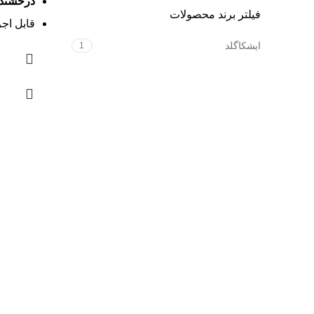
درخشند
فیلتر برند محصولات
قابل اجر
این طرح
ایشکاگلد
1
نیمست و
گوشواره،
قابل س
زنجیر
در
موجود و
فروشگاه آنلاین زیورآلات طلا و نقره
اعتماد شما
درباره ایشکا
مشاوره و