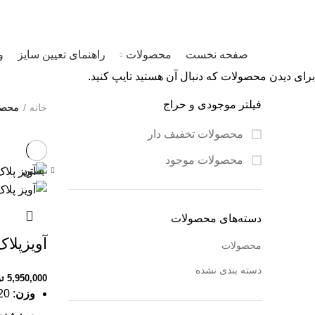
09120469325
ایشکا؛ فروشگاه آنلاین زیورآلات طلا و نقره
صفحه نخست
محصولات
راهنمای تعیین سایز
و
برای دیدن محصولات که دنبال آن هستید تایپ کنید.
فیلتر موجودی و حراج
خانه
محصو
محصولات تخفیف دار
محصولات موجود
بستن
دسته‌های محصولات
آویزپلا
محصولات
دسته بندی نشده
5,950,000
ت
وزن
: 0.220گرم (بدون زنجیر)