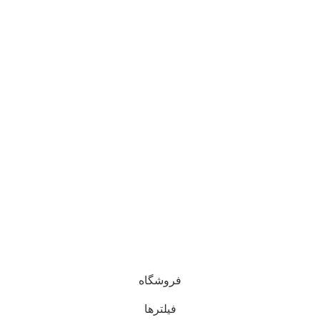
حصولات
یین سایز
پ: 09120469325
: 09120469325
دی و معنوی این وبسایت برای فروشگاه آنلاین ایشکا محفوظ است. 1405 - 1400
خراسان رضوی، سبزوار
فروشگاه
فیلترها