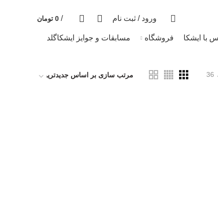
قیمت روز هر گرم طلا: 18,638,966 تومان
0
0
ورود / ثبت نام
/
0
تومان
س با ایشکا
فروشگاه
مسابقات و جوایز ایشکاگلد
36