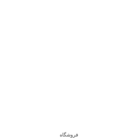
حصولات
یین سایز
پ: 09120469325
: 09120469325
دی و معنوی این وبسایت برای فروشگاه آنلاین ایشکا محفوظ است. 1405 - 1400
خراسان رضوی، سبزوار
فروشگاه