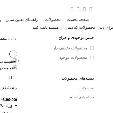
09120469325
ایشکا؛ فروشگاه آنلاین زیورآلات طلا و نقره
صفحه نخست
محصولات
راهنمای تعیین سایز
و
برای دیدن محصولات که دنبال آن هستید تایپ کنید.
فیلتر موجودی و حراج
خانه
محصو
محصولات تخفیف دار
محصولات موجود
بستن
دسته‌های محصولات
دستبند 
محصولات
دسته بندی نشده
46,390,000
وزن
: 1.870 گرم