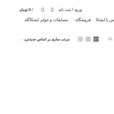
قیمت روز هر گرم طلا: 18,733,615 تومان
0
0
ورود / ثبت نام
/
0
تومان
س با ایشکا
فروشگاه
مسابقات و جوایز ایشکاگلد
36