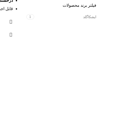
درخشند
فیلتر برند محصولات
قابل اجر
این طرح
ایشکاگلد
1
نیمست و
گوشواره،
ساعت و.
فروشگاه آنلاین زیورآلات طلا و نقره
اعتماد شما
درباره ایشکا
مشاوره و