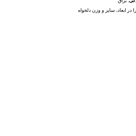
گی
: براق
ا در ابعاد، سایز و وزن دلخواه
، به صورت سرویس کامل و یا
 به شکل‌های مختلف مانند
 گردن‌آویز، دستبند، پابند، آویز
.. قابل سفارش است.
، افتخار ماست.
 ثبت سفارش