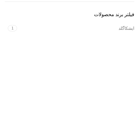
فیلتر برند محصولات
ایشکاگلد
1
فروشگاه آنلاین زیورآلات طلا و نقره
درباره ایشکا
نظرات مشتریان