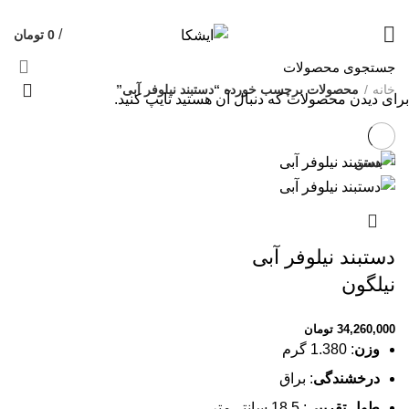
09120469325
قیمت روز هر گرم طلا: 18,733,615 تومان
/
0
تومان
خانه
محصولات برچسب خورده “دستبند نیلوفر آبی”
برای دیدن محصولات که دنبال آن هستید تایپ کنید.
بستن
دستبند نیلوفر آبی
نیلگون
34,260,000
تومان
وزن
: 1.380 گرم
درخشندگی
: براق
طول تقریبی
: 18.5 سانتی‌متر