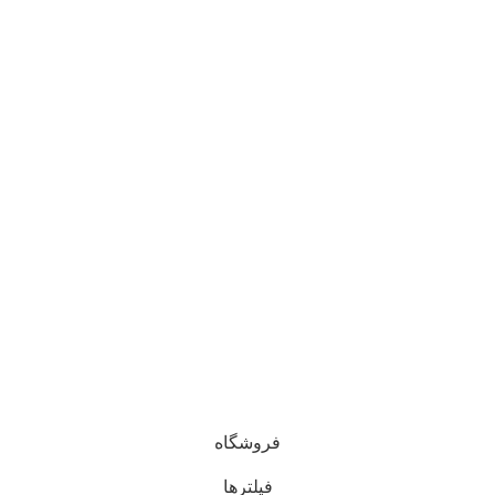
© تمام حقوق مادی و معنوی این وبسایت برای فروشگاه آنلاین
ایشکا محفوظ است. 1405 - 1400
خراسان رضوی، سبزوار
فروشگاه
فیلترها