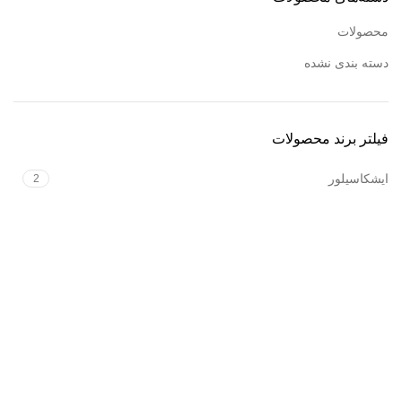
مشاوره خرید:
مشاوره خرید:
محصولات
09120469325
(واتساپ،
09120469325
(واتساپ،
تلگرام، ایتا)
تلگرام، ایتا)
دسته بندی نشده
فیلتر برند محصولات
ایشکاسیلور
2
فروشگاه آنلاین زیورآلات طلا و نقره
درباره ایشکا