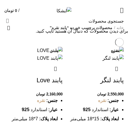
09120469325
قیمت روز هر گرم طلا: 18,668,976 تومان
/
0
تومان
خانه
محصولات برچسب خورده “پابند نقره”
برای دیدن محصولات که دنبال آن هستید تایپ کنید.
بستن
بستن
پابند لنگر
پابند Love
2,550,000
تومان
2,160,000
تومان
جنس:
نقره
جنس:
نقره
عیار:
استاندارد
925
عیار:
استاندارد
925
ابعاد پلاک:
15*18 میلی‌متر
ابعاد پلاک:
7*18 میلی‌متر
طول تقریبی:
22 سانتی‌متر
طول تقریبی:
22 سانتی‌متر