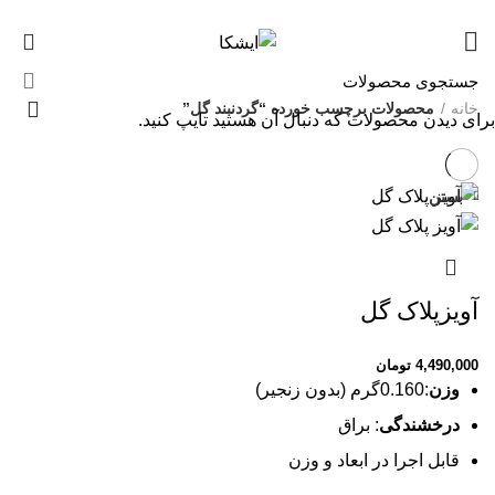
09120469325
قیمت روز هر گرم طلا: 18,599,721 تومان
0
خانه
محصولات برچسب خورده “گردنبند گل”
برای دیدن محصولات که دنبال آن هستید تایپ کنید.
بستن
آویزپلاک گل
4,490,000
تومان
وزن
:0.160گرم (بدون زنجیر)
درخشندگی
: براق
قابل اجرا در ابعاد و وزن
دلخواه