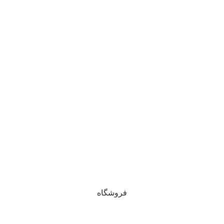
© تمام حقوق مادی و معنوی این وبسایت برای فروشگاه آنلاین
ایشکا محفوظ است. 1405 - 1400
خراسان رضوی، سبزوار
فروشگاه
فیلترها