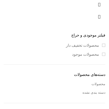
این طرح، به صورت سرویس
کامل و یا نیمست و به
شکل‌های مختلف مانند
گوشواره، گردن‌آویز، دستبند،
پابند و… قابل سفارش است.
زنجیر
در اندازه و وزن‌های
فیلتر موجودی و حراج
مختلف موجود و قابل
سفارش است.
محصولات تخفیف دار
محصولات موجود
دسته‌های محصولات
محصولات
دسته بندی نشده