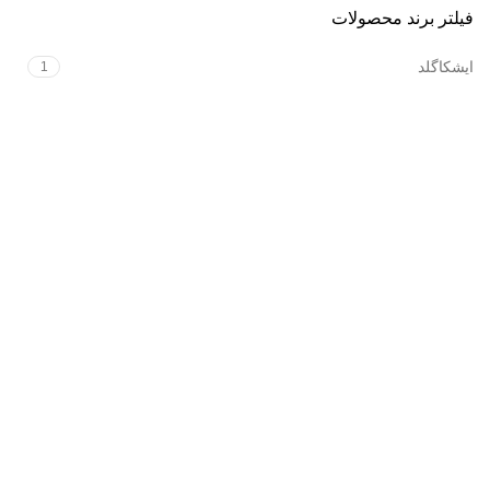
فیلتر برند محصولات
ایشکاگلد
1
فروشگاه آنلاین زیورآلات طلا و نقره
درباره ایشکا
نظرات مشتریان
پرسش‌های شما