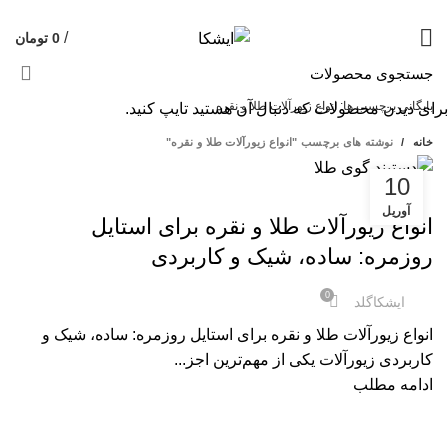
09120469325
قیمت روز هر گرم طلا: 18,733,615 تومان
/
0
تومان
بایگانی برچسب ها: انواع زیورآلات طلا و نقره
برای دیدن محصولات که دنبال آن هستید تایپ کنید.
خانه
نوشته های برچسب "انواع زیورآلات طلا و نقره"
10
,
مجله تخصصی ایشکاسیلور
مجله تخصصی ایشکاگلد
آوریل
انواع زیورآلات طلا و نقره برای استایل
روزمره: ساده، شیک و کاربردی
0
ایشکاگلد
انواع زیورآلات طلا و نقره برای استایل روزمره: ساده، شیک و
کاربردی زیورآلات یکی از مهم‌ترین اجز...
ادامه مطلب