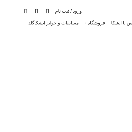
قیمت روز هر گرم طلا: 18,922,912 تومان
0
0
0
ورود / ثبت نام
س با ایشکا
فروشگاه
مسابقات و جوایز ایشکاگلد